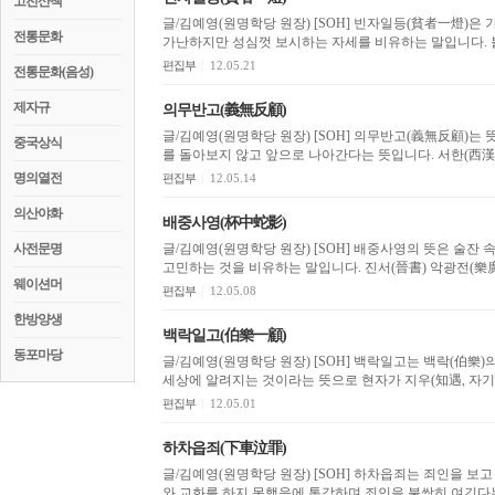
고전산책
글/김예영(원명학당 원장) [SOH] 빈자일등(貧者一燈)은 가난한 사람의 정성스러운 등불 하나란 뜻으로 이는 곧
전통문화
가
편집부
|
12.05.21
전통문화(음성)
제자규
의무반고(義無反顧)
글/김예영(원명학당 원장) [SOH] 의무반고(義無反顧)는 뜻을 세우면 뒤돌아보지 않는다, 또는 정의를 위하여 뒤
중국상식
를 돌아보지 않고 앞
명의열전
편집부
|
12.05.14
의산야화
배중사영(杯中蛇影)
사전문명
글/김예영(원명학당 원장) [SOH] 배중사영의 뜻은 술잔 속의 뱀 그림자, 즉, 쓸데없는 일에 의심을 품고 스스로
고민하는 것을 비유하는 말입니다. 진서
웨이션머
편집부
|
12.05.08
한방양생
백락일고(伯樂一顧)
동포마당
글/김예영(원명학당 원장) [SOH] 백락일고는 백락(伯樂)의 한번 돌아봄, 곧 명마(名馬)도 백락(伯樂)을 만나야
세상에 알려지는 것이라는 뜻으로 현자가 지우(知遇, 자기를
편집부
|
12.05.01
하차읍죄(下車泣罪)
글/김예영(원명학당 원장) [SOH] 하차읍죄는 죄인을 보고 수레에서 내려 슬퍼하다란 말로, 즉, 스스로 바른 정치