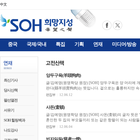
中文
중국
국제/국내
특집
기획
연재
미디어/방송
양두구육(羊頭狗肉)
최신기사
글/김예영(원명학당 원장) [SOH] 양두구육은 양 머리에 개고기, 밖에는 양 머리를 걸어놓고 안에서는 개고기를
판다(縣羊頭賣狗肉)는 뜻입니다. 겉으
당시산책
편집부
|
12.06.12
팔선열전
사돈(査頓)
서유기
글/김예영(원명학당 원장) [SOH] 사돈(査頓)의 글자 뜻은 ‘등걸나무에서 머리를 조아리다’라는 뜻인데 어떻게
혼인한 두 집의 부모들끼리 또는 같은 항렬이 되는 사람들끼
SOH 힐링백과
편집부
|
12.06.04
나도강사
빈자일등(貧者一燈)