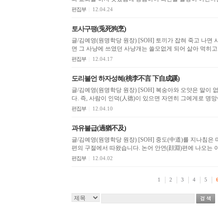
편집부
|
12.04.24
토사구팽(兎死狗烹)
글/김예영(원명학당 원장) [SOH] 토끼가 잡혀 죽고 나면 사냥개는 삶아진다는 말로 곧 토끼사냥이 다 끝나고 나
편집부
|
12.04.17
도리불언 하자성혜(桃李不言 下自成蹊)
글/김예영(원명학당 원장) [SOH] 복숭아와 오얏은 말이 없지만 그 아래에는 자연히 작은 길이 생긴다는 말입니
다. 즉, 사람이 인덕(人德)이 있으면 자연히 그에게로 명
편집부
|
12.04.10
과유불급(過猶不及)
글/김예영(원명학당 원장) [SOH] 중도(中道)를 지나침은 미치지 못한 것과 같다는 뜻으로 논어(論語) 선진(先進)
편의 구절에서 따왔습니다. 논어 안연(顔淵)편에 나오는 이
편집부
|
12.04.02
1
2
3
4
5