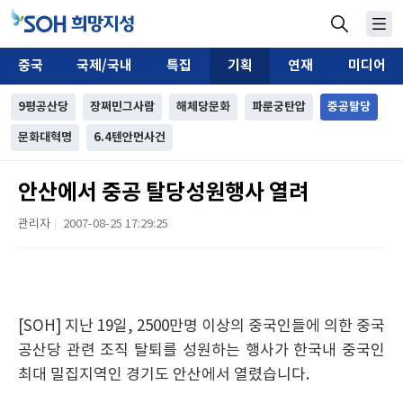
중국
국제/국내
특집
기획
연재
미디어
9평공산당
장쩌민그사람
해체당문화
파룬궁탄압
중공탈당
문화대혁명
6.4텐안먼사건
안산에서 중공 탈당성원행사 열려
관리자
2007-08-25 17:29:25
|
[SOH] 지난 19일, 2500만명 이상의 중국인들에 의한 중국
공산당 관련 조직 탈퇴를 성원하는 행사가 한국내 중국인
최대 밀집지역인 경기도 안산에서 열렸습니다.