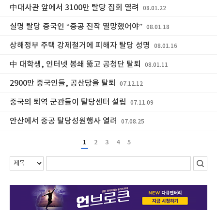
中대사관 앞에서 3100만 탈당 집회 열려
08.01.22
실명 탈당 중국인 “중공 진작 멸망했어야”
08.01.18
상해정부 주택 강제철거에 피해자 탈당 성명
08.01.16
中 대학생, 인터넷 봉쇄 뚫고 공청단 탈퇴
08.01.11
2900만 중국인들, 공산당을 탈퇴
07.12.12
중국의 퇴역 군관들이 탈당센터 설립
07.11.09
안산에서 중공 탈당성원행사 열려
07.08.25
1
2
3
4
5