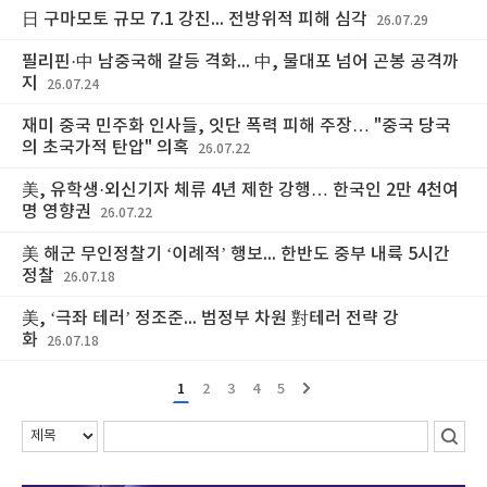
日 구마모토 규모 7.1 강진... 전방위적 피해 심각
26.07.29
필리핀·中 남중국해 갈등 격화... 中, 물대포 넘어 곤봉 공격까
지
26.07.24
재미 중국 민주화 인사들, 잇단 폭력 피해 주장… "중국 당국
의 초국가적 탄압" 의혹
26.07.22
美, 유학생·외신기자 체류 4년 제한 강행… 한국인 2만 4천여
명 영향권
26.07.22
美 해군 무인정찰기 ‘이례적’ 행보... 한반도 중부 내륙 5시간
정찰
26.07.18
美, ‘극좌 테러’ 정조준... 범정부 차원 對테러 전략 강
화
26.07.18
1
2
3
4
5