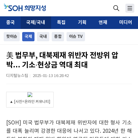
중국
국제/국내
특집
기획
연재
미디어
핫이슈
국제
국내
종합
이슈 TV
美 법무부, 대북제재 위반자 전방위 압
박... 기소∙현상금 역대 최대
디지털뉴스팀
2025-01-13 16:28:42
|
▲ [사진=온라인 커뮤니티]
[SOH] 미국 법무부가 대북제재 위반자에 대한 형사 기소
를 대폭 늘리며 강경한 대응에 나서고 있다. 2024년 한 해