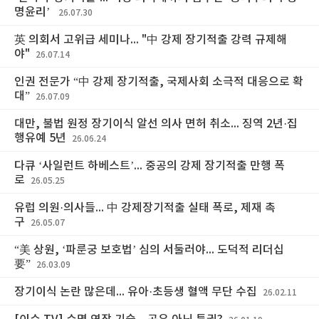
명윤리’
26.07.30
英 의회서 고위급 세미나... "中 강제 장기적출 강력 규제해
야"
26.07.14
인권 전문가 “中 강제 장기적출, 국제사회 소극적 대응으로 확
대”
26.07.09
대만, 불법 원정 장기이식 알선 의사 면허 취소... 징역 2년·집
행유예 5년
26.06.24
다큐 ‘사일런트 하베스트’... 중공의 강제 장기적출 만행 폭
로
26.05.25
유럽 의원·의사들... 中 강제장기적출 실태 폭로, 제재 촉
구
26.05.07
“美 상원, ‘파룬궁 보호법’ 심의 서둘러야... 도덕적 리더십
要”
26.03.09
장기이식 논란 많은데... 유아·초등생 혈액 무단 수집
26.02.11