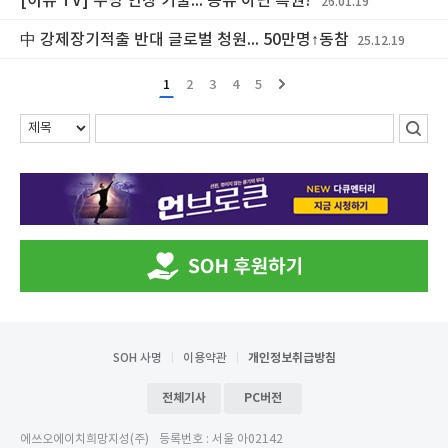
[이슈 TV] 수명 연장 기술... 공유 아닌 특권?
26.01.19
中 강제장기적출 반대 글로벌 청원... 50만명↑동참
25.12.19
1
2
3
4
5
SOH 사명
이용약관
개인정보취급방침
전체기사
PC버전
에쓰오에이치희망지성(주)
등록번호 : 서울 아02142