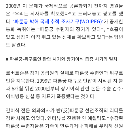
2006년 이 문제가 국제적으로 공론화되기 전까지 병원들
은 “우리는 뇌사자를 확보했다”고 드러내놓고 광고를 했
다.
‘파룬궁 박해 국제 추적 조사기구(WOIPFG)’
가 공개한
통화 녹취에는 “파룬궁 수련자의 장기가 있다”, “호흡이
있고 심장이 아직 뛰고 있는 신체를 확보하고 있다”는 답변
도 담겼다.
■ 파룬궁·위구르인 탄압 시기와 장기이식 급증 시기의 일치
로버트슨은 장기 공급원의 실체로 파룬궁 수련인과 위구르
인을 지목한다. 1999년 파룬궁 대규모 탄압이 시작된 지 불
과 6개월 뒤인 2000년부터 장기이식 관련 논문·수술 건수·
이식병동 신설 등 지표가 폭증했다는 것이다.
간이식 전문 외과의사가 반(反)파룬궁 선전조직의 리더를
겸한 사례도 있었다. 인터뷰를 진행한 얀 예켈릭도 “수감된
파룬궁 수련자들은 가족이 연루되거나 피해를 우려해 신원