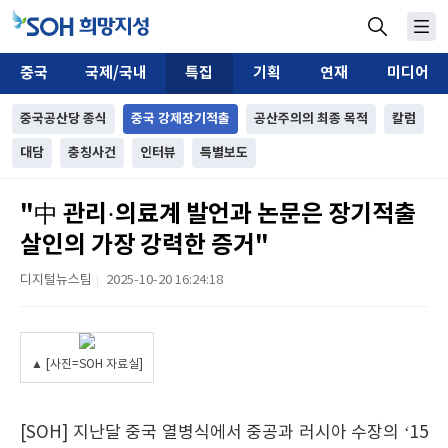
중국
국제/국내
특집
기획
연재
미디어
중국공산당 종식
중국 강제장기적출
공산주의의 최종 목적
칼럼
대담
충칭사건
인터뷰
특별보도
"中 관리·의료계 발언과 논문은 장기적출
살인의 가장 강력한 증거"
디지털뉴스팀
2025-10-20 16:24:18
|
▲ [사진=SOH 자료실]
[SOH] 지난달 중국 열병식에서 중공과 러시아 수장의 ‘15