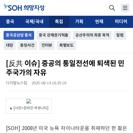
중국
국제/국내
특집
기획
연재
미디어
중국공산당 종식
중국 강제장기적출
공산주의의 최종 목적
칼럼
대담
충칭사건
인터뷰
특별보도
[反共 이슈] 중공의 통일전선에 퇴색된 민
주국가의 자유
디지털뉴스팀
2025-08-14 16:25:10
|
▲ [사진=온라인 커뮤니티]
[SOH] 2008년 미국 뉴욕 차이나타운을 취재하던 한 젊은