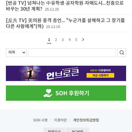
[반공 TV] 넘쳐나는 中유학생·공자학원·자매도시...친중으로
바꾸는 30년 계획?
25.12.25
[反共 TV] 美의원 충격 증언... "누군가를 살해하고 그 장기를
다른 사람에게"(하)
25.12.10
1
2
3
4
5
SOH 사명
이용약관
개인정보취급방침