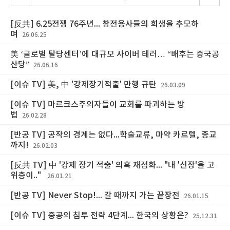
[反共] 6.25전쟁 76주년... 참전용사들의 희생을 추모하
며
26.06.25
美 ‘글로벌 탈당센터’에 대규모 사이버 테러… “배후는 중국공
산당”
26.06.16
[이슈 TV] 美, 中 '강제장기적출' 만행 규탄
26.03.09
[이슈 TV] 마르크스주의자들이 교회를 파괴하는 방
법
26.02.28
[반공 TV] 공작의 경계는 없다...학술교류, 마약 카르텔, 종교
까지!
26.02.03
[反共 TV] 中 '강제 장기 적출' 의혹 재점화... "내 '신장'을 고
위층이.."
26.01.21
[반공 TV] Never Stop!... 갈 때까지 가는 끝장전
26.01.15
[이슈 TV] 중공의 침투 전략 4단계... 한국의 상황은?
25.12.31