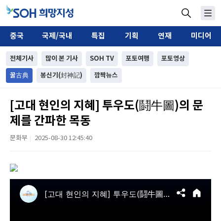
중국
국제/국내
특집
기획
연재
미디어
전체기사
많이 본 기사
SOH TV
포토여행
포토영상
꿀古典
봉신기(封神記)
깜짝뉴스
[고대 현인의 지혜] 투우도(鬪牛圖)의 문
제를 간파한 목동
문화부
2025-08-30 12:45:40
|