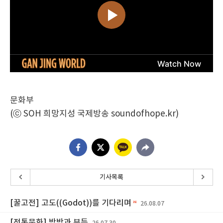
문화부
(ⓒ SOH 희망지성 국제방송 soundofhope.kr)
기사목록
[꿀고전] 고도((Godot))를 기다리며
26.08.07
[전통문화] 박박과 부득