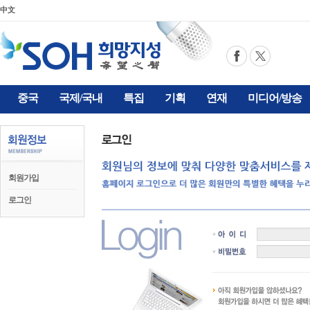
中文
중국
국제/국내
특집
기획
연재
미디어/방송
회원가입
로그인