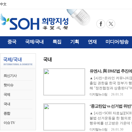
中文
중국
국제/국내
특집
기획
연재
미디어/방송
유엔사, 與 DMZ법 추진
최신기사
▲ [사진=온라인 커뮤니티]
출입 권한을 한국 정부가 행
핫이슈
해 "정전협정과 상충된다”며
국제
디지털뉴스팀
|
26.01.31
국내
‘종교탄압 vs 선거법 위반’
▲ [사진=SOH 자료실][
종합
불법 선거운동을 한 혐의로
이슈 TV
행유예를 선고받은 가운데 
디지털뉴스팀
|
26.01.30