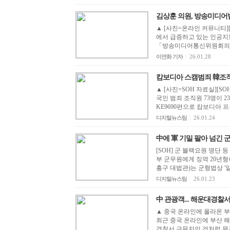
김상훈 의원, 방송미디어법 개정
▲ [사진=온라인 커뮤니티]
에서 급증하고 있는 인공지능
「방송미디어통신위원회의 설
이연화 기자
|
26.01.28
캄보디아 스캠범죄 韓조직
▲ [사진=SOH 자료실][S
국인 범죄 조직원 73명이 
KE9690편으로 캄보디아 프
디지털뉴스팀
|
26.01.24
中에 軍 기밀 팔아 넘긴 군무
[SOH] 군 블랙요원 명단
부 군무원에게 징역 20년형
흥구 대법관)는 군형법상 '일
디지털뉴스팀
|
26.01.23
▲ 중국 온라인에 올라온 부
최근 중국 온라인에 부산 
경찰서 근무자인 것처럼 문구