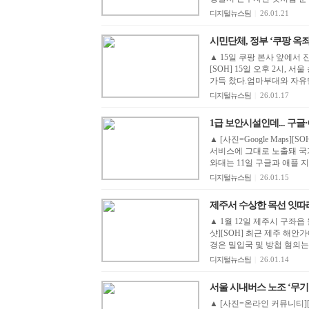
디지털뉴스팀
|
26.01.21
시민단체, 정부 ‘쿠팡 옥죄기’
▲ 15일 쿠팡 본사 앞에서
[SOH] 15일 오후 2시,
가득 찼다.엄마부대와 자유
디지털뉴스팀
|
26.01.17
1급 보안시설인데... 구글·
▲ [사진=Google Maps
서비스에 그대로 노출돼 국
와대는 11일 구글과 애플 지
디지털뉴스팀
|
26.01.15
제주서 수상한 목선 잇따라 발
▲ 1월 12일 제주시 구좌읍
샷][SOH] 최근 제주 해
경은 밀입국 및 방첩 혐의는 
디지털뉴스팀
|
26.01.14
서울 시내버스 노조 ‘무기한’
▲ [사진=온라인 커뮤니티][