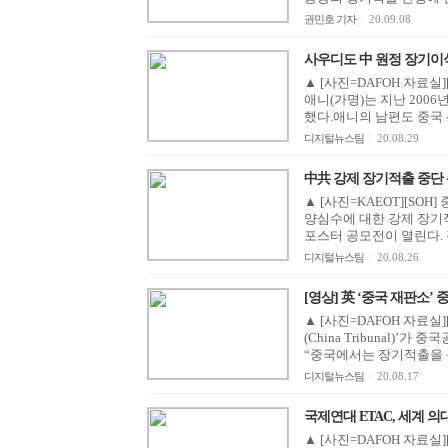
권민호 기자
|
20.09.08
사우디도 中 원정 장기이식..
▲ [사진=DAFOH 자료실
애니(가명)는 지난 200
했다.애니의 남편도 중국 
디지털뉴스팀
|
20.08.29
中共 강제 장기적출 중단 
▲ [사진=KAEOT][SO
양심수에 대한 강제 장기
포스터 공모전이 열린다. 작
디지털뉴스팀
|
20.08.26
[영상] 英 ‘중국 재판소’ 
▲ [사진=DAFOH 자료실
(China Tribunal)
“중국에서는 장기적출을 목
디지털뉴스팀
|
20.08.17
국제연대 ETAC, 세계 의대
▲ [사진=DAFOH 자료실