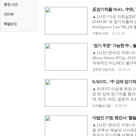
충칭 사건
反장기적출 NGO... 中共, 
인터뷰
▲ [사진=다포 자료실][S
(DAFOH: 제 장기적출에
특별보도
Intelligence Law·NIL)
구본석 기자
|
20.11.10
‘장기 주문’ 가능한 中...
▲ [사진=온라인 커뮤니티]
(Bitter Winter·BT
국제적인 비난에도 불구하고
강주연 인턴기자
|
20.10.23
KAEOT... ‘中 강제 장기
▲ KAEOT 이승원 회장 
로 한 강제 장기적출 혐의
데, 한국, 대만, 일본의 
디지털뉴스팀
|
20.09.19
아랍인 37명, 톈진서 ‘할랄 
▲ [사진=온라인 커뮤니티]
용 유투브 채널의 시사토론
중공의 장기적출 만행에 