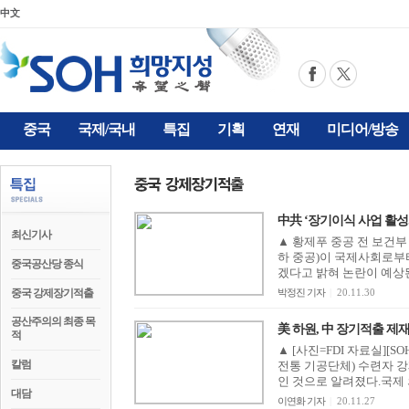
中文
중국
국제/국내
특집
기획
연재
미디어/방송
中共 ‘장기이식 사업 활성화’ 
최신기사
▲ 황제푸 중공 전 보건부 
하 중공)이 국제사회로부
중국공산당 종식
겠다고 밝혀 논란이 예상된다.
중국 강제장기적출
박정진 기자
|
20.11.30
공산주의의 최종 목
美 하원, 中 장기적출 제
적
▲ [사진=FDI 자료실][
칼럼
전통 기공단체) 수련자 
인 것으로 알려졌다.국제 
대담
이연화 기자
|
20.11.27