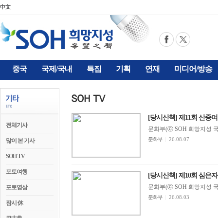
中文
중국
국제/국내
특집
기획
연재
미디어/방송
[당시산책] 제11회 산중여유
전체기사
문화부(ⓒ SOH 희망지성 국제방송
문화부
|
26.08.07
많이 본 기사
SOH TV
포토여행
[당시산책] 제10회 심은자불우
문화부(ⓒ SOH 희망지성 국제방송
포토영상
문화부
|
26.08.03
잠시 休