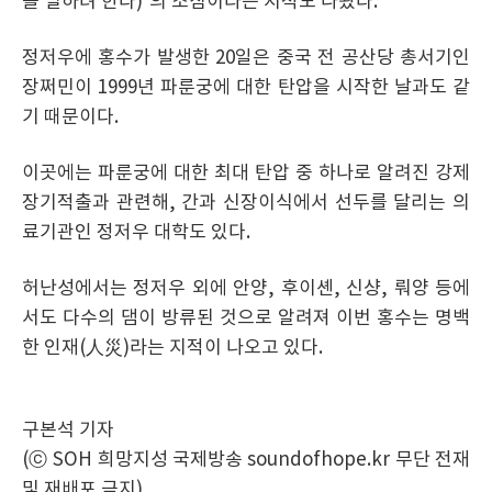
을 멸하려 한다)’의 조짐이라는 지적도 나왔다.
정저우에 홍수가 발생한 20일은 중국 전 공산당 총서기인
장쩌민이 1999년 파룬궁에 대한 탄압을 시작한 날과도 같
기 때문이다.
이곳에는 파룬궁에 대한 최대 탄압 중 하나로 알려진 강제
장기적출과 관련해, 간과 신장이식에서 선두를 달리는 의
료기관인 정저우 대학도 있다.
허난성에서는 정저우 외에 안양, 후이셴, 신샹, 뤄양 등에
서도 다수의 댐이 방류된 것으로 알려져 이번 홍수는 명백
한 인재(人災)라는 지적이 나오고 있다.
구본석 기자
(ⓒ SOH 희망지성 국제방송 soundofhope.kr 무단 전재
및 재배포 금지)