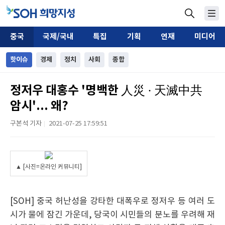
중국
국제/국내
특집
기획
연재
미디어
핫이슈
경제
정치
사회
종합
정저우 대홍수 '명백한 人災 · 天滅中共
암시'... 왜?
구본석 기자
2021-07-25 17:59:51
|
▲ [사진=온라인 커뮤니티]
[SOH] 중국 허난성을 강타한 대폭우로 정저우 등 여러 도
시가 물에 잠긴 가운데, 당국이 시민들의 분노를 우려해 재