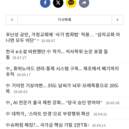
기사목록
후난성 공안, 가정교회에 ‘사기 범죄법’ 적용… “삼자교회 아
니면 모두 이단”
26.08.07
한국 e소설 비판했던 中 작가... 석사학위 논문 표절 들
통
26.07.27
中, 휴머노이드 관리·통제 시스템 구축... 제조에서 폐기까지
추적
26.06.17
中 기이한 기상이변... 35도 날씨가 뇌우·모래폭풍으로 20도
뚝
26.06.02
中, AI 전문가 출국 제한 강화... “당국 승인 받아야”
26.05.30
中 대학가, ‘스마트 안경’으로 부정행위 확산
26.04.21
中슈퍼컴 해킹?... 국가급 핵심 기밀 1만TB↑
26.04.13