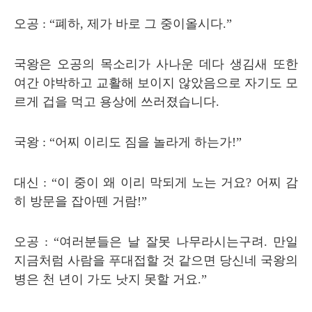
오공
: “
폐하
,
제가 바로 그 중이올시다
.”
국왕은 오공의 목소리가 사나운 데다 생김새 또한
여간 야박하고 교활해 보이지 않았음으로 자기도 모
르게 겁을 먹고 용상에 쓰러졌습니다
.
국왕
: “
어찌 이리도 짐을 놀라게 하는가
!”
대신
: “
이 중이 왜 이리 막되게 노는 거요
?
어찌 감
히 방문을 잡아뗀 거람
!”
오공
: “
여러분들은 날 잘못 나무라시는구려
.
만일
지금처럼 사람을 푸대접할 것 같으면 당신네 국왕의
병은 천 년이 가도 낫지 못할 거요
.”