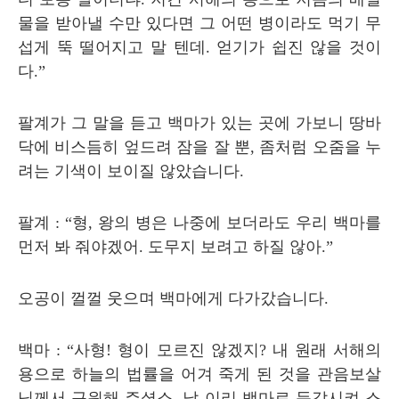
물을 받아낼 수만 있다면 그 어떤 병이라도 먹기 무
섭게 뚝 떨어지고 말 텐데
.
얻기가 쉽진 않을 것이
다
.”
팔계가 그 말을 듣고 백마가 있는 곳에 가보니 땅바
닥에 비스듬히 엎드려 잠을 잘 뿐
,
좀처럼 오줌을 누
려는 기색이 보이질 않았습니다
.
팔계
: “
형
,
왕의 병은 나중에 보더라도 우리 백마를
먼저 봐 줘야겠어
.
도무지 보려고 하질 않아
.”
오공이 껄껄 웃으며 백마에게 다가갔습니다
.
백마
: “
사형
!
형이 모르진 않겠지
?
내 원래 서해의
용으로 하늘의 법률을 어겨 죽게 된 것을 관음보살
님께서 구원해 주셨소
.
날 이리 백마로 둔갑시켜 스