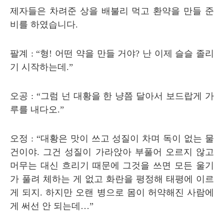
제자들은 차려준 상을 배불리 먹고 환약을 만들 준
비를 하였습니다
.
팔계
: “
형
!
어떤 약을 만들 거야
?
난 이제 슬슬 졸리
기 시작하는데
.”
오공
: “
그럼 넌 대황을 한 냥쯤 달아서 보드랍게 가
루를 내다오
.”
오정
: “
대황은 맛이 쓰고 성질이 차며 독이 없는 물
건이야
.
그건 성질이 가라앉아 부풀어 오르지 않고
머무는 대신 흐리기 때문에 그것을 쓰면 모든 울기
가 풀려 체하는 게 없고 화란을 평정해 태평에 이르
게 되지
.
하지만 오랜 병으로 몸이 허약해진 사람에
게 써선 안 되는데
…
”