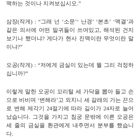
맥하는 것이나 지켜보십시오
.”
삼장
(
작게
) : “
그래 넌
‘
소문
’‘
난경
’ ‘
본초
’ ‘
맥결
’
과
같은 의서에 어떤 말귀들이 쓰여있고
,
해석된 건지
보기나 했더냐
?
게다가 현사 진맥이란 무엇이란 말
이냐
?”
오공
(
작게
) : “
저에게 금실이 있는데 뭘 그리 걱정하
십니까
?”
이렇게 말한 오공이 꼬리털 세 가닥을 뽑아 들고 손
으로 비비며
‘
변해라
’
고 외치니 세 갈래의 가는 끈으
로 변해 제각기
24
절기에 따라 길이가
24
자로 늘어
났습니다
.
그것을 가지고 침궁 문밖에 이른 오공은
세 줄의 금실을 환관에게 내주면서 분부를 했습니
다
.