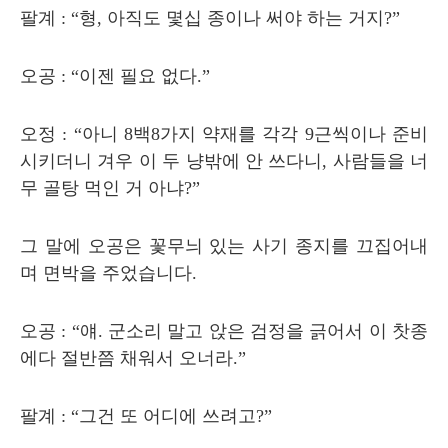
팔계
: “
형
,
아직도 몇십 종이나 써야 하는 거지
?”
오공
: “
이젠 필요 없다
.”
오정
: “
아니
8
백
8
가지 약재를 각각
9
근씩이나 준비
시키더니 겨우 이 두 냥밖에 안 쓰다니
,
사람들을 너
무 골탕 먹인 거 아냐
?”
그 말에 오공은 꽃무늬 있는 사기 종지를 끄집어내
며 면박을 주었습니다
.
오공
: “
얘
.
군소리 말고 앉은 검정을 긁어서 이 찻종
에다 절반쯤 채워서 오너라
.”
팔계
: “
그건 또 어디에 쓰려고
?”