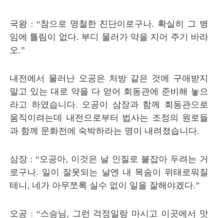
국왕
: “
참으로 명철한 진단이로구나
.
확실히 그 병
임에 틀림이 없다
.
부디 물러가 약을 지어 주기 바라
오
.”
내전에서 물러난 오공은 처방 같은 것에 구애받지
말고 있는 대로 약을 다 얻어 회동관에 준비해 놓으
라고 하였습니다
.
오공이 삼장과 함께 회동관으로
움직이려는데 내전으로부터 법사는 조정의 원로들
과 함께 문화전에 숙박하라는 명이 내려졌습니다
.
삼장
: “
오공아
,
이것은 날 인질로 붙잡아 두려는 거
로구나
.
일이 잘못되는 날엔 내 목숨이 위태로워질
테니
,
네가 아무쪼록 실수 없이 일을 잘해야겠다
.”
오공
: “
스승님
,
그런 걱정일랑 마시고 이곳에서 맛