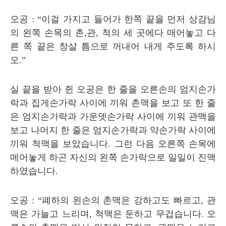
오공
: “
이걸 가지고 들어가 한쪽 끝을 먼저 상감님
의 왼쪽 손목의 촌
,
관
,
척의 세 곳에다 매어놓고 다
른 쪽 끝은 창살 틈으로 꺼내어 내게 주도록 하시
오
.”
실 끝을 받아 쥔 오공은 한 줄을 오른손의 엄지손가
락과 집게손가락 사이에 끼워 촌맥을 보고 또 한 줄
은 엄지손가락과 가운뎃손가락 사이에 끼워 관맥을
보고 나머지 한 줄은 엄지손가락과 약손가락 사이에
끼워 척맥을 보았습니다
.
그런 다음 오른쪽 손목에
메어놓게 하곤 자신의 왼쪽 손가락으로 일일이 진맥
하였습니다
.
오공
: “
폐하의 왼손의 촌맥은 강하고도 빠르고
,
관
맥은 가늘고 느리며
,
척맥은 둔하고 무겁습니다
.
오