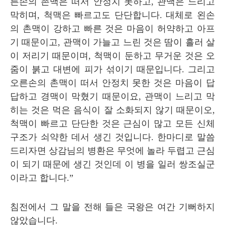
른손의 촌맥은 떠서 안정치 못하고
,
관맥은 느리고
막히며
,
척맥은 빠르고도 단단합니다
.
대체로 왼손
의 촌맥이 강하고 빠른 것은 마음이 허약하고 아프
기 때문이고
,
관맥이 가늘고 느린 것은 땀이 흘러 살
이 저리기 때문이며
,
척맥이 둔하고 무거운 것은 오
줌이 붉고 대변에 피가 섞이기 때문입니다
.
그리고
오른손의 촌맥이 떠서 안정치 못한 것은 마음이 답
답하고 경맥이 막혔기 때문이요
,
관맥이 느리고 막
히는 것은 먹은 음식이 잘 소화되지 않기 때문이오
,
척맥이 빠르고 단단한 것은 근심이 많고 모든 신체
구조가 쇠약한 데서 생긴 것입니다
.
한마디로 말씀
드리자면 상감님의 병환은 무엇에 놀라 두렵고 근심
이 되기 때문에 생긴 것인데 이 병을 일러 쌍조실군
이라고 합니다
.”
침전에서 그 말을 전해 들은 국왕은 여간 기뻐하지
않았습니다
.