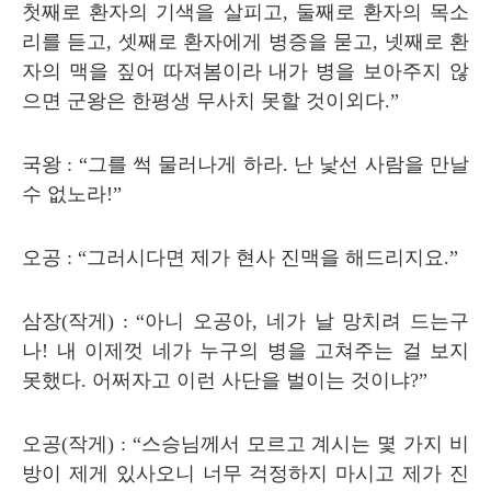
첫째로 환자의 기색을 살피고
,
둘째로 환자의 목소
리를 듣고
,
셋째로 환자에게 병증을 묻고
,
넷째로 환
자의 맥을 짚어 따져봄이라 내가 병을 보아주지 않
으면 군왕은 한평생 무사치 못할 것이외다
.”
국왕
: “
그를 썩 물러나게 하라
.
난 낯선 사람을 만날
수 없노라
!”
오공
: “
그러시다면 제가 현사 진맥을 해드리지요
.”
삼장
(
작게
) : “
아니 오공아
,
네가 날 망치려 드는구
나
!
내 이제껏 네가 누구의 병을 고쳐주는 걸 보지
못했다
.
어쩌자고 이런 사단을 벌이는 것이냐
?”
오공
(
작게
) : “
스승님께서 모르고 계시는 몇 가지 비
방이 제게 있사오니 너무 걱정하지 마시고 제가 진