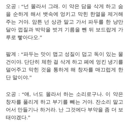
오공
: “
넌 몰라서 그래
.
이 약은 담을 삭게 하고 숨
을 순하게 해서 뱃속에 엉키고 막힌 한열을 제거해
주는 거야
.
암튼 넌 상관 말고 가서 파두를 한 냥만
달아 껍질과 박막을 벗겨 기름을 뺀 뒤 보드랍게 가
루로 빻아다오
.”
팔계
: “
파두는 맛이 맵고 성질이 덥고 독이 있는 물
건이야
.
단단히 체한 걸 삭게 하고 폐에 엉킨 냉기를
덜어주고 막힌 것을 통하게 해 창자를 매끄럽게 한
단 말이야
.”
오공
: “
얘
,
너도 몰라서 하는 소리로구나
.
이 약은
창자를 풀리게 하고 부기를 빼는 거야
.
잔소리 말고
어서 만들기나 하거라
.
난 그것에다 부약을 좀 더 보
태야겠다
.”