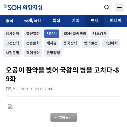
중국
국제/국내
특집
기획
연재
미디어
당시산책
팔선열전
서유기
SOH 힐링백과
나도강사
고전산책
전통문화
제자규
중국상식
명의열전
의산야화
사전문명
웨이션머
한방양생
오공이 환약을 빚어 국왕의 병을 고치다-8
9화
편집부
2019-10-28 14:21:08
|