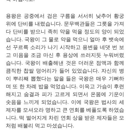
용왕은 공중에서 검은 구름을 서서히 낮추어 황궁
위에 단비를 내렸습니다
.
문무백관들은 그릇을 가져
다 단비를 받으니 족히 약을 먹을 정도의 양이 되었
습니다
.
국왕이 그 물로 약을 먹으니 얼마 후 뱃속에
선 꾸르륵 소리가 나기 시작하고 용변을 네댓 번 보
고 미음을 조금 마신 후 용상에 쓰러지듯 누워버렸
습니다
.
국왕이 배출해낸 것은 더러운 점액과 함께
큼직한 찹쌀 덩어리가 들어 있었습니다
.
자신의 병
이 뿌리째 뽑혔다는 말을 들은 국왕은 매우 기뻐하
며 또 한 차례 밥을 먹었습니다
.
이윽고 가슴이 후련
해지고 숨결과 피가 고르게 되면서 온몸에 기운이
솟음을 느끼게 되었습니다
.
이에 국왕은 법사의 세
제자를 모셔오라 명하고 큰 연회를 베풀도록 하였습
니다
.
떡 벌어지게 차린 연회 상을 받은 제자들은 모
처럼 배불리 먹고 마셨습니다
.