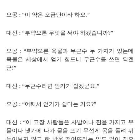
오공
: “
이 약은 오금단이라 하오
.”
대신
: “
부약으론 무엇을 써야 하겠습니까
?”
오공
: “
부약으론 육물과 무근수 두 가지가 있는데
육물은 세상에서 얻기 힘드니 무근수를 쓰면 되겠
군
!”
대신
: “
무근수라면 얻기가 쉽겠군요
.”
오공
: “
어째서 얻기가 쉽다는 거요
?”
대신
: “
이 고장 사람들은 사발이나 잔을 가지고 우
물이나 냇가에 나가 물을 뜨기 무섭게 몸을 돌려 뒤
돌아보지 않고 한 방울 떨어뜨리는 일도 없이 집으