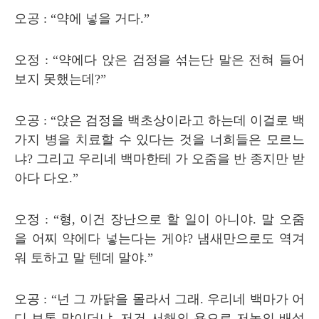
오공
: “
약에 넣을 거다
.”
오정
: “
약에다 앉은 검정을 섞는단 말은 전혀 들어
보지 못했는데
?”
오공
: “
앉은 검정을 백초상이라고 하는데 이걸로 백
가지 병을 치료할 수 있다는 것을 너희들은 모르느
냐
?
그리고 우리네 백마한테 가 오줌을 반 종지만 받
아다 다오
.”
오정
: “
형
,
이건 장난으로 할 일이 아니야
.
말 오줌
을 어찌 약에다 넣는다는 게야
?
냄새만으로도 역겨
워 토하고 말 텐데 말야
.”
오공
: “
넌 그 까닭을 몰라서 그래
.
우리네 백마가 어
디 보통 말이더냐
.
저건 서해의 용으로 저놈의 배설