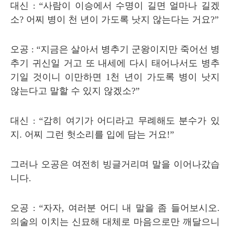
대신
: “
사람이 이승에서 수명이 길면 얼마나 길겠
소
?
어찌 병이 천 년이 가도록 낫지 않는다는 거요
?”
오공
: “
지금은 살아서 병추기 군왕이지만 죽어선 병
추기 귀신일 거고 또 내세에 다시 태어나서도 병추
기일 것이니 이만하면
1
천 년이 가도록 병이 낫지
않는다고 말할 수 있지 않겠소
?”
대신
: “
감히 여기가 어디라고 무례해도 분수가 있
지
.
어찌 그런 헛소리를 입에 담는 거요
!”
그러나 오공은 여전히 빙글거리며 말을 이어나갔습
니다
.
오공
: “
자자
,
여러분 어디 내 말을 좀 들어보시오
.
의술의 이치는 신묘해 대체로 마음으로만 깨달으니