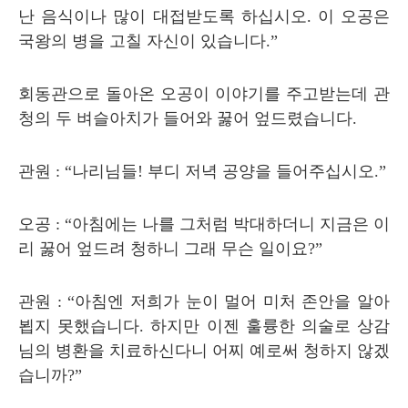
난 음식이나 많이 대접받도록 하십시오
.
이 오공은
국왕의 병을 고칠 자신이 있습니다
.”
회동관으로 돌아온 오공이 이야기를 주고받는데 관
청의 두 벼슬아치가 들어와 꿇어 엎드렸습니다
.
관원
: “
나리님들
!
부디 저녁 공양을 들어주십시오
.”
오공
: “
아침에는 나를 그처럼 박대하더니 지금은 이
리 꿇어 엎드려 청하니 그래 무슨 일이요
?”
관원
: “
아침엔 저희가 눈이 멀어 미처 존안을 알아
뵙지 못했습니다
.
하지만 이젠 훌륭한 의술로 상감
님의 병환을 치료하신다니 어찌 예로써 청하지 않겠
습니까
?”