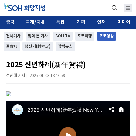
중국
국제/국내
특집
기획
연재
미디어
전체기사
많이 본 기사
SOH TV
포토여행
포토영상
꿀古典
봉신기(封神記)
깜짝뉴스
2025 신년하례(新年賀禮)
성관해 기자
2025-01-03 18:43:59
|