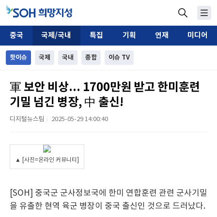
중국
국제/국내
특집
기획
연재
미디어
핫이슈
국제
국내
종합
이슈 TV
軍 보안 비상... 1700만원 받고 한미훈련
기밀 넘긴 병장, 中 출신!
디지털뉴스팀
2025-05-29 14:00:40
|
▲ [사진=온라인 커뮤니티]
[SOH] 중국군 군사정보국에 한미 연합훈련 관련 군사기밀
을 유출한 현역 육군 병장이 중국 출신인 것으로 드러났다.