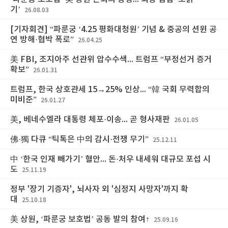
기’
26.08.03
[기자회견] “파룬궁 ‘4.25 평화대청원’ 기념 & 중공의 션윈 공
연 방해·협박 폭로”
26.04.25
美 FBI, 조지아주 선관위 압수수색... 트럼프 “부정선거 증거
확보”
26.01.31
트럼프, 한국 상호관세 15→25% 인상... “韓 국회 무력합의
미비준”
26.01.27
美, 베네수엘라 대통령 체포·이송... 곧 형사재판
26.01.05
佛·獨 다큐 “틱톡은 中의 감시·전쟁 무기”
25.12.11
中 ‘한국 인재 빼가기’ 혈안... 돈·처우 내세워 대규모 포섭 시
도
25.11.19
정부 '장기 기증자', 뇌사자 외 '심정지 사망자'까지 확
대
25.10.18
美 상원, ‘파룬궁 보호법’ 공동 발의 참여↑
25.09.16