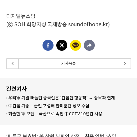
디지털뉴스팀
(ⓒ SOH 희망지성 국제방송 soundofhope.kr)
기사목록
관련기사
우리軍 기밀 빼돌린 중국인은 ‘간첩단 행동책’ → 중軍과 연계
中간첩 기승... 군인 포섭해 한미훈련 정보 수집
허술한 軍 보안... 국산으로 속인 中CCTV 10년간 사용
‘파룬궁 보호법’ 美 상원 본회의 상정... 최종 입법 ‘초읽