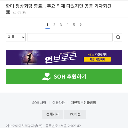
한미 정상회담 종료... 주요 의제 다뤘지만 공동 기자회견
無
25.08.26
1
2
3
4
5
SOH 사명
이용약관
개인정보취급방침
전체기사
PC버전
에쓰오에이치희망지성(주)
등록번호 : 서울 아02142