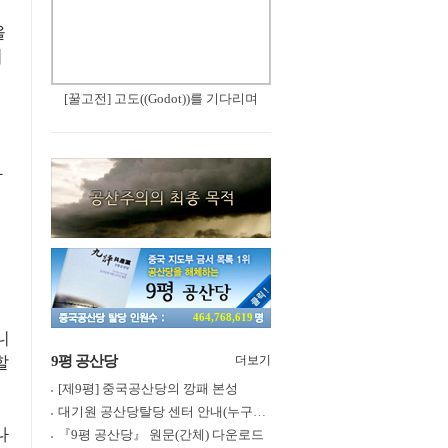
을
이
[꿀고전] 고도((Godot))를 기다리며
가
464,768,619
니
할
9평 공산당
더보기
[제9평] 중국공산당의 깡패 본성
대기원 공산당탈당 센터 안내(누구나 쉽게 退黨, 退團, 退隊 가능)
나
『9평 공산당』 원문(간체) 다운로드