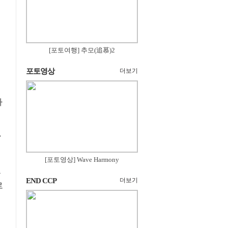
[포토여행] 추모(追慕)2
포토영상
더보기
자
[포토영상] Wave Harmony
좋
END CCP
더보기
르