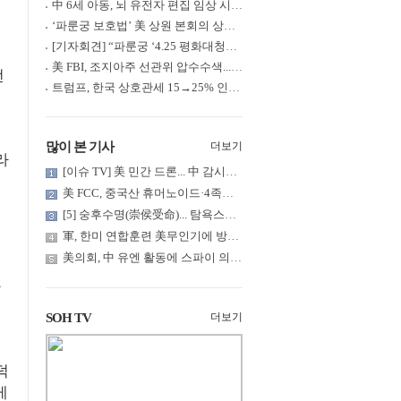
中 6세 아동, 뇌 유전자 편집 임상 시험 중 사망... 의료진 1년간 ....
‘파룬궁 보호법’ 美 상원 본회의 상정... 최종 입법 ‘초읽기’
[기자회견] “파룬궁 ‘4.25 평화대청원’ 기념 & 중공의 션윈 공연 .....
美 FBI, 조지아주 선관위 압수수색... 트럼프 “부정선거 증거 확보....
떤
트럼프, 한국 상호관세 15→25% 인상... “韓 국회 무력합의 미비준”....
많이 본 기사
더보기
라
[이슈 TV] 美 민간 드론... 中 감시망 뚫고 군함 근접 촬영
美 FCC, 중국산 휴머노이드·4족보행 로봇·전력 인버터 신규 수입 .....
[5] 숭후수명(崇侯受命)... 탐욕스러운 북백후, 정벌의 기치를 올.....
책
軍, 한미 연합훈련 美무인기에 방공태세 발령... 왜?
점
美의회, 中 유엔 활동에 스파이 의혹 제기
SOH TV
더보기
덕
게