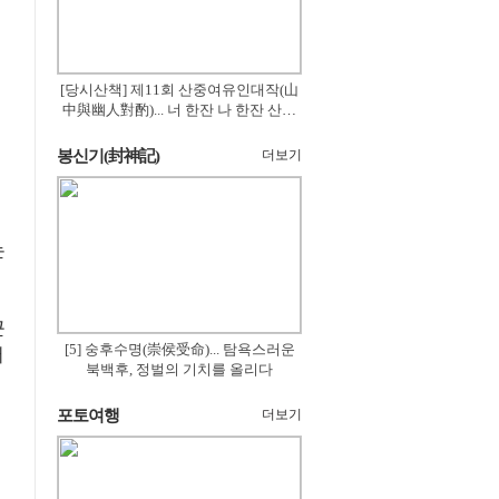
[당시산책] 제11회 산중여유인대작(山
中與幽人對酌)... 너 한잔 나 한잔 산의
꽃은 절로 피고
봉신기(封神記)
더보기
는
근
[5] 숭후수명(崇侯受命)... 탐욕스러운
어
북백후, 정벌의 기치를 올리다
포토여행
더보기