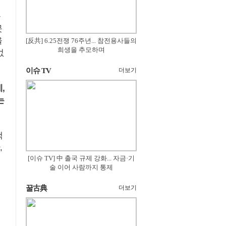
을
못
을
[反共] 6.25전쟁 76주년... 참전용사들의
희생을 추모하며
없
이슈 TV
더보기
,
는
객
,
[이슈 TV] 中 출국 규제 강화... 자금·기
술 이어 사람까지 통제
꿀古典
더보기