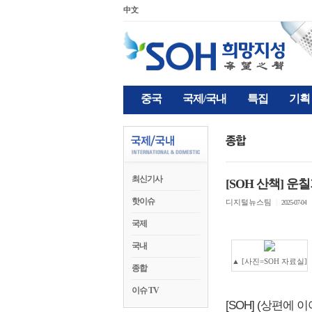
中文
중국
국제/국내
특집
기획
최신기사
[SOH 산책] 운칠
핫이슈
디지털뉴스팀
|
2025-07-04
국제
국내
▲ [사진=SOH 자료실]
종합
이슈 TV
[SOH] (상편에