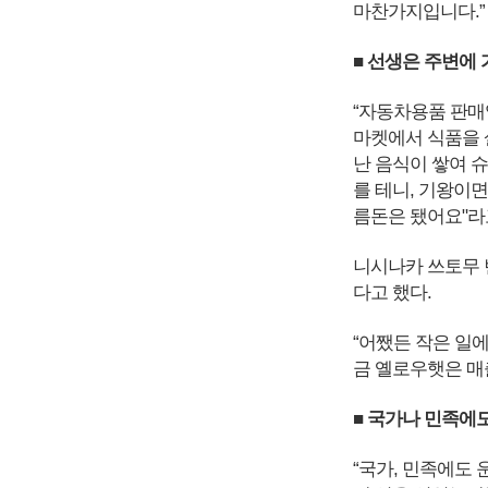
마찬가지입니다.”
■ 선생은 주변에
“자동차용품 판매
마켓에서 식품을 
난 음식이 쌓여 
를 테니, 기왕이
름돈은 됐어요"라고
니시나카 쓰토무 
다고 했다.
“어쨌든 작은 일에
금 옐로우햇은 매
■ 국가나 민족에
“국가, 민족에도 