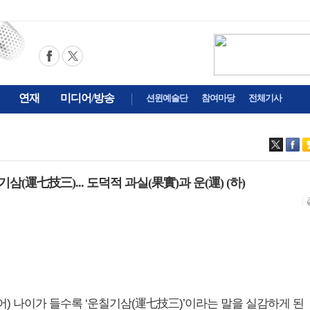
연재
미디어/방송
션윈예술단
참여마당
전체기사
기삼(運七技三)... 도덕적 과실(果實)과 운(運) (하)
 이어) 나이가 들수록 ‘운칠기삼(運七技三)’이라는 말을 실감하게 된