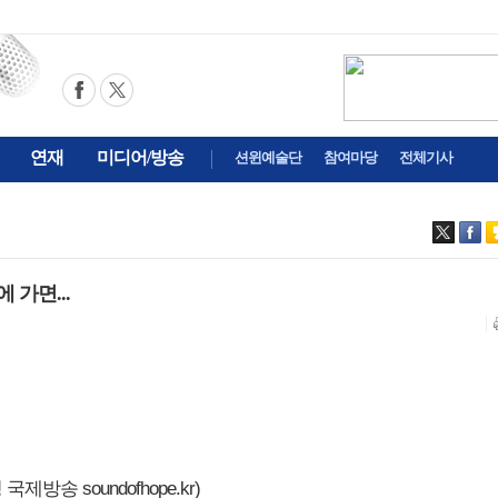
연재
미디어/방송
션윈예술단
참여마당
전체기사
 가면...
제방송 soundofhope.kr)