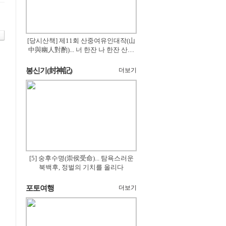
[당시산책] 제11회 산중여유인대작(山
中與幽人對酌)... 너 한잔 나 한잔 산의
꽃은 절로 피고
봉신기(封神記)
더보기
[5] 숭후수명(崇侯受命)... 탐욕스러운
북백후, 정벌의 기치를 올리다
포토여행
더보기