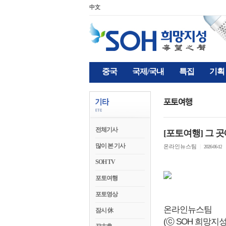
中文
중국
국제/국내
특집
기획
전체기사
[포토여행] 그 곳에
많이 본 기사
온라인뉴스팀
|
2026-06-12
SOH TV
포토여행
포토영상
온라인뉴스팀
잠시 休
(ⓒ SOH 희망지성 국