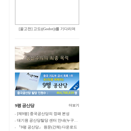
[꿀고전] 고도((Godot))를 기다리며
464,768,619
9평 공산당
더보기
[제9평] 중국공산당의 깡패 본성
대기원 공산당탈당 센터 안내(누구나 쉽게 退黨, 退團, 退隊 가능)
『9평 공산당』 원문(간체) 다운로드