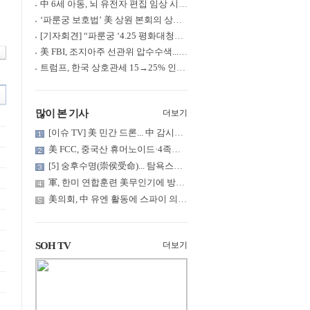
中 6세 아동, 뇌 유전자 편집 임상 시험 중 사망... 의료진 1년간 ....
‘파룬궁 보호법’ 美 상원 본회의 상정... 최종 입법 ‘초읽기’
[기자회견] “파룬궁 ‘4.25 평화대청원’ 기념 & 중공의 션윈 공연 .....
美 FBI, 조지아주 선관위 압수수색... 트럼프 “부정선거 증거 확보....
트럼프, 한국 상호관세 15→25% 인상... “韓 국회 무력합의 미비준”....
많이 본 기사
더보기
[이슈 TV] 美 민간 드론... 中 감시망 뚫고 군함 근접 촬영
美 FCC, 중국산 휴머노이드·4족보행 로봇·전력 인버터 신규 수입 .....
[5] 숭후수명(崇侯受命)... 탐욕스러운 북백후, 정벌의 기치를 올.....
軍, 한미 연합훈련 美무인기에 방공태세 발령... 왜?
美의회, 中 유엔 활동에 스파이 의혹 제기
SOH TV
더보기