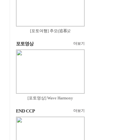
[포토여행] 추모(追慕)2
포토영상
더보기
[포토영상] Wave Harmony
END CCP
더보기