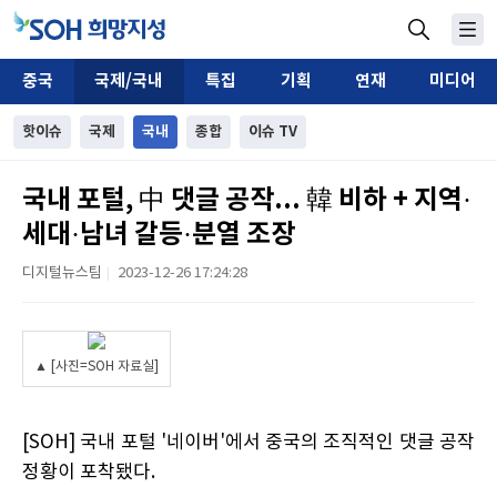
중국
국제/국내
특집
기획
연재
미디어
핫이슈
국제
국내
종합
이슈 TV
국내 포털, 中 댓글 공작... 韓 비하 + 지역·
세대·남녀 갈등·분열 조장
디지털뉴스팀
2023-12-26 17:24:28
|
▲ [사진=SOH 자료실]
[SOH] 국내 포털 '네이버'에서 중국의 조직적인 댓글 공작
정황이 포착됐다.