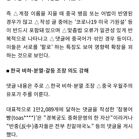
즉 △계정 이름을 지을 때 중국 병음 또는 어법이 반영된
경우가 많고 △작성 글 중에는 '코로나19 미국 기원설' 등
이 반드시 포함돼 있으며 △맞춤법 오류가 일관성 있게 반
복적으로 나타나고 △댓글에 중국어가 섞인 경우 등이다.
이들은 서로를 '팔로' 하는 특징도 보여 영향력 확장을 꾀
하는 것으로 보인다.
■ 한국 비하·분열·갈등 조장 의도 강해
댓글 내용은 주로 △한국 비하·분열 조장 △중국 우월주의
유포가 주를 이룬다.
대표적으로 1만2,089개에 달하는 댓글을 작성한 '참붕어
빵(toas****)'은 "경복궁도 중화문명의 한 자산"이라거나
"반중(反中)종자들은 전부 친일매국노" 등의 댓글을 게시
했다.