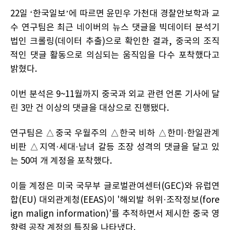
22일 ‘한국일보’에 따르면 윤민우 가천대 경찰안보학과 교
수 연구팀은 최근 네이버의 뉴스 댓글을 빅데이터 분석기
법인 크롤링(데이터 추출)으로 확인한 결과, 중국의 조직
적인 댓글 활동으로 의심되는 움직임을 다수 포착했다고
밝혔다.
이번 분석은 9~11월까지 중국과 외교 관련 언론 기사에 달
린 3만 건 이상의 댓글을 대상으로 진행됐다.
연구팀은 △중국 우월주의 △한국 비하 △한미·한일관계
비판 △지역·세대·남녀 갈등 조장 성격의 댓글을 달고 있
는 50여 개 계정을 포착했다.
이들 계정은 미국 국무부 글로벌관여센터(GEC)와 유럽연
합(EU) 대외관계청(EEAS)이 '해외발 허위·조작정보(fore
ign malign information)'를 추적하면서 제시한 중국 영
향력 공작 계정의 특징을 나타냈다.