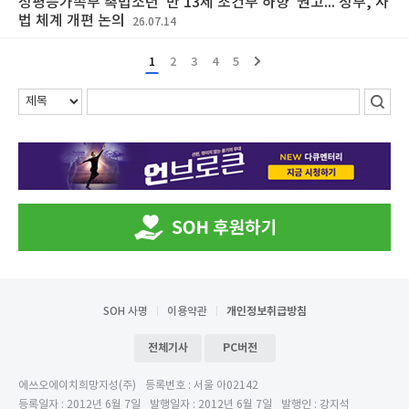
성평등가족부 촉법소년 '만 13세 조건부 하향' 권고... 정부, 사
법 체계 개편 논의
26.07.14
1
2
3
4
5
SOH 사명
이용약관
개인정보취급방침
전체기사
PC버전
에쓰오에이치희망지성(주)
등록번호 : 서울 아02142
등록일자 : 2012년 6월 7일
발행일자 : 2012년 6월 7일
발행인 : 강지석