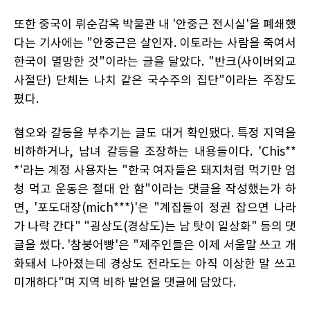
또한 중국이 뤼순감옥 박물관 내 '안중근 전시실'을 폐쇄했
다는 기사에는 "안중근은 살인자. 이토라는 사람을 죽여서
한국이 멸망한 것"이라는 글을 달았다. "반크(사이버외교
사절단) 단체는 나치 같은 국수주의 집단"이라는 주장도
폈다.
혐오와 갈등을 부추기는 글도 대거 확인됐다. 특정 지역을
비하하거나, 남녀 갈등을 조장하는 내용들이다. 'Chis**
*'라는 계정 사용자는 "한국 여자들은 돼지처럼 먹기만 엄
청 먹고 운동은 절대 안 함"이라는 댓글을 작성했는가 하
면, '포도대장(mich***)'은 "계집들이 정권 잡으면 나라
가 나락 간다" "굉상도(경상도)는 남 탓이 일상화" 등의 댓
글을 썼다. '참붕어빵'은 "제주인들은 이제 서울말 쓰고 개
화돼서 나아졌는데 경상도 전라도는 아직 이상한 말 쓰고
미개하다"며 지역 비하 발언을 댓글에 담았다.